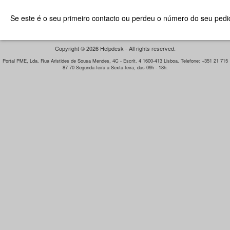
Se este é o seu primeiro contacto ou perdeu o número do seu pedid
Copyright © 2026 Helpdesk - All rights reserved.
Portal PME, Lda. Rua Aristides de Sousa Mendes, 4C - Escrit. 4 1600-413 Lisboa. Telefone: +351 21 715
87 70 Segunda-feira a Sexta-feira, das 09h - 18h.