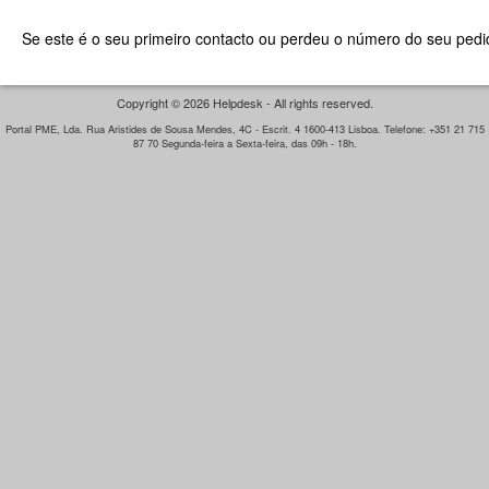
Se este é o seu primeiro contacto ou perdeu o número do seu pedid
Copyright © 2026 Helpdesk - All rights reserved.
Portal PME, Lda. Rua Aristides de Sousa Mendes, 4C - Escrit. 4 1600-413 Lisboa. Telefone: +351 21 715
87 70 Segunda-feira a Sexta-feira, das 09h - 18h.