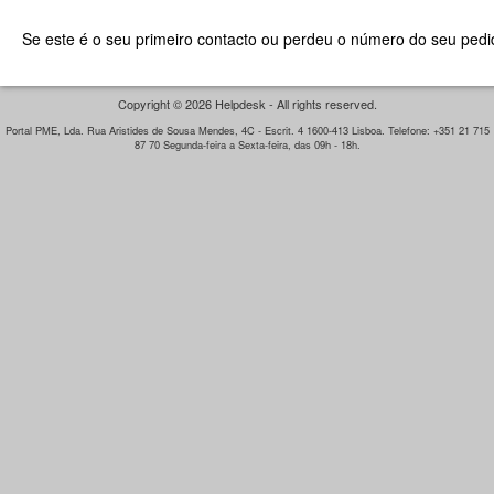
Se este é o seu primeiro contacto ou perdeu o número do seu pedid
Copyright © 2026 Helpdesk - All rights reserved.
Portal PME, Lda. Rua Aristides de Sousa Mendes, 4C - Escrit. 4 1600-413 Lisboa. Telefone: +351 21 715
87 70 Segunda-feira a Sexta-feira, das 09h - 18h.