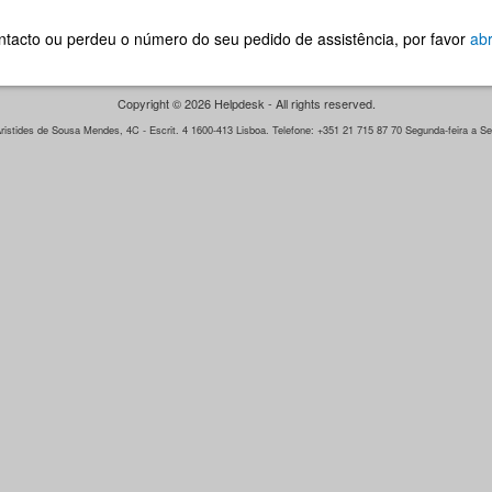
ontacto ou perdeu o número do seu pedido de assistência, por favor
abr
Copyright © 2026 Helpdesk - All rights reserved.
istides de Sousa Mendes, 4C - Escrit. 4 1600-413 Lisboa. Telefone: +351 21 715 87 70 Segunda-feira a Sex