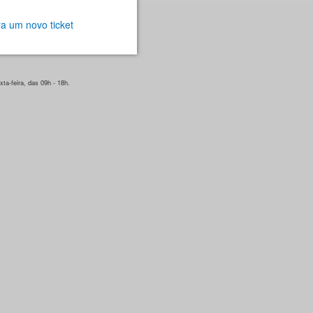
a um novo ticket
ta-feira, das 09h - 18h.