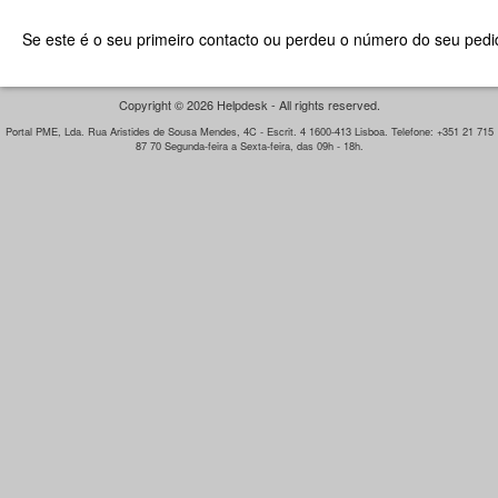
Se este é o seu primeiro contacto ou perdeu o número do seu pedid
Copyright © 2026 Helpdesk - All rights reserved.
Portal PME, Lda. Rua Aristides de Sousa Mendes, 4C - Escrit. 4 1600-413 Lisboa. Telefone: +351 21 715
87 70 Segunda-feira a Sexta-feira, das 09h - 18h.