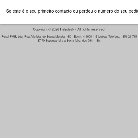
Se este é o seu primeiro contacto ou perdeu o número do seu pedid
Copyright © 2026 Helpdesk - All rights reserved.
Portal PME, Lda. Rua Aristides de Sousa Mendes, 4C - Escrit. 4 1600-413 Lisboa. Telefone: +351 21 715
87 70 Segunda-feira a Sexta-feira, das 09h - 18h.