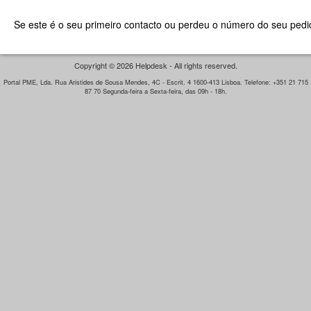
Se este é o seu primeiro contacto ou perdeu o número do seu pedid
Copyright © 2026 Helpdesk - All rights reserved.
Portal PME, Lda. Rua Aristides de Sousa Mendes, 4C - Escrit. 4 1600-413 Lisboa. Telefone: +351 21 715
87 70 Segunda-feira a Sexta-feira, das 09h - 18h.