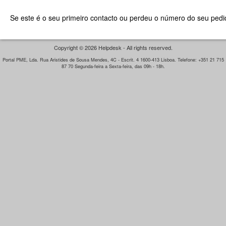
Se este é o seu primeiro contacto ou perdeu o número do seu pedid
Copyright © 2026 Helpdesk - All rights reserved.
Portal PME, Lda. Rua Aristides de Sousa Mendes, 4C - Escrit. 4 1600-413 Lisboa. Telefone: +351 21 715
87 70 Segunda-feira a Sexta-feira, das 09h - 18h.