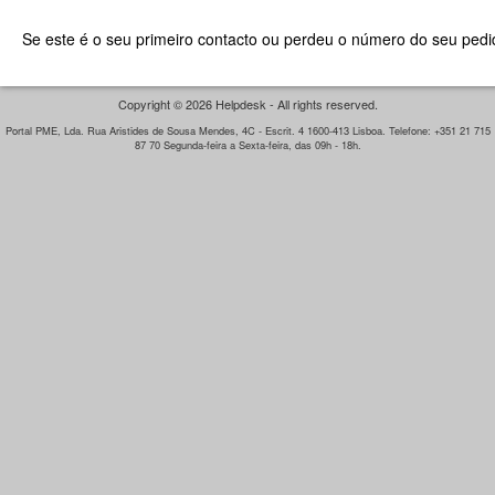
Se este é o seu primeiro contacto ou perdeu o número do seu pedid
Copyright © 2026 Helpdesk - All rights reserved.
Portal PME, Lda. Rua Aristides de Sousa Mendes, 4C - Escrit. 4 1600-413 Lisboa. Telefone: +351 21 715
87 70 Segunda-feira a Sexta-feira, das 09h - 18h.